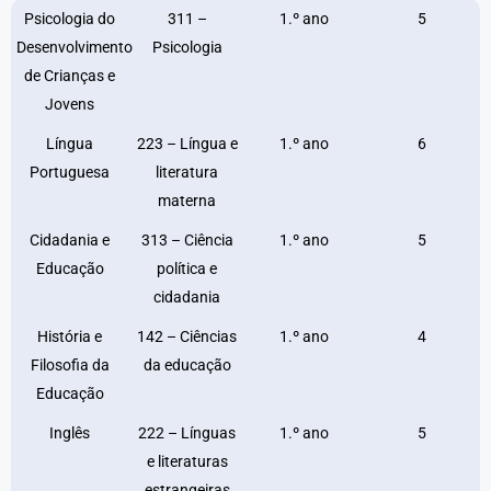
Psicologia do
311 –
1.º ano
5
Desenvolvimento
Psicologia
de Crianças e
Jovens
Língua
223 – Língua e
1.º ano
6
Portuguesa
literatura
materna
Cidadania e
313 – Ciência
1.º ano
5
Educação
política e
cidadania
História e
142 – Ciências
1.º ano
4
Filosofia da
da educação
Educação
Inglês
222 – Línguas
1.º ano
5
e literaturas
estrangeiras