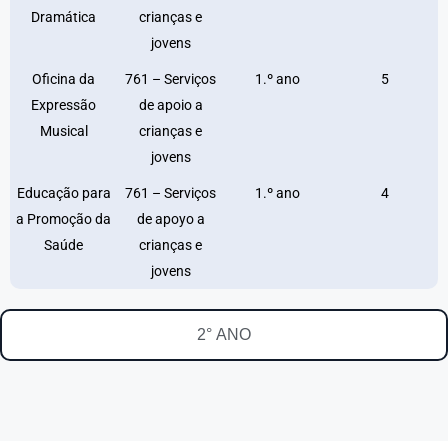
Dramática
crianças e
jovens
Oficina da
761 – Serviços
1.º ano
5
Expressão
de apoio a
Musical
crianças e
jovens
Educação para
761 – Serviços
1.º ano
4
a Promoção da
de apoyo a
Saúde
crianças e
jovens
2° ANO