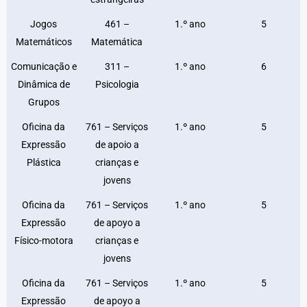
Jogos
461 –
1.º ano
5
Matemáticos
Matemática
Comunicação e
311 –
1.º ano
6
Dinâmica de
Psicologia
Grupos
Oficina da
761 – Serviços
1.º ano
5
Expressão
de apoio a
Plástica
crianças e
jovens
Oficina da
761 – Serviços
1.º ano
5
Expressão
de apoyo a
Físico-motora
crianças e
jovens
Oficina da
761 – Serviços
1.º ano
5
Expressão
de apoyo a