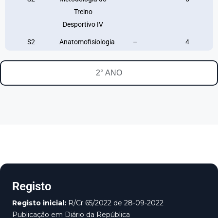
Treino
Desportivo IV
S2
Anatomofisiologia
–
4
2° ANO
Registo
Registo inicial:
R/Cr 65/2022 de 28-09-2022
Publicação em Diário da República