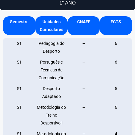
1° ANO
Semestre
Unidades
CNAEF
ECTS
Curriculares
S1
Pedagogia do
–
6
Desporto
S1
Português e
–
6
Técnicas de
Comunicação
S1
Desporto
–
5
Adaptado
S1
Metodologia do
–
6
Treino
Desportivo I
S1
Metodologia do
–
4