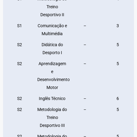
Treino
Desportivo II
S1
Comunicação e
–
3
Multimédia
S2
Didática do
–
5
Desporto I
S2
Aprendizagem
–
5
e
Desenvolvimento
Motor
S2
Inglês Técnico
–
6
S2
Metodologia do
–
5
Treino
Desportivo III
S2
Metodologia do
–
5