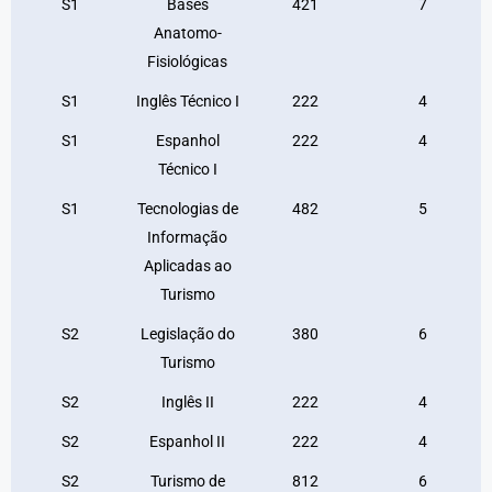
S1
Bases
421
7
Anatomo-
Fisiológicas
S1
Inglês Técnico I
222
4
S1
Espanhol
222
4
Técnico I
S1
Tecnologias de
482
5
Informação
Aplicadas ao
Turismo
S2
Legislação do
380
6
Turismo
S2
Inglês II
222
4
S2
Espanhol II
222
4
S2
Turismo de
812
6