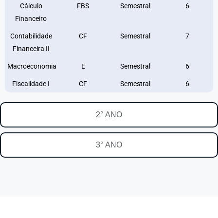
Cálculo
FBS
Semestral
6
Financeiro
Contabilidade
CF
Semestral
7
Financeira II
Macroeconomia
E
Semestral
6
Fiscalidade I
CF
Semestral
6
2° ANO
3° ANO