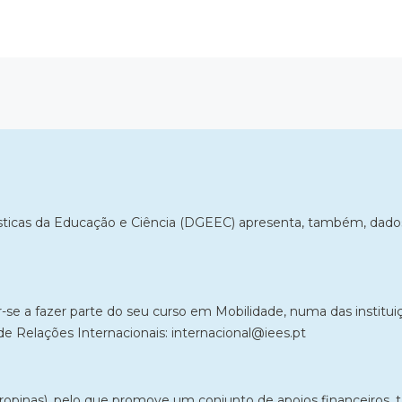
ísticas da Educação e Ciência (DGEEC) apresenta, também, dados
e a fazer parte do seu curso em Mobilidade, numa das instituiçõ
e Relações Internacionais: internacional@iees.pt
propinas), pelo que promove um conjunto de apoios financeiros, 