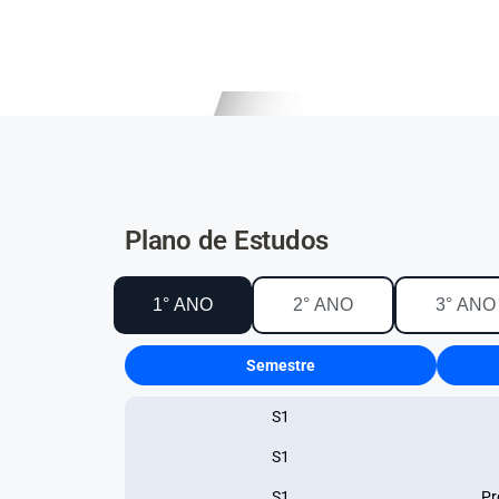
Plano de Estudos
1° ANO
2° ANO
3° ANO
Semestre
S1
S1
S1
Pr