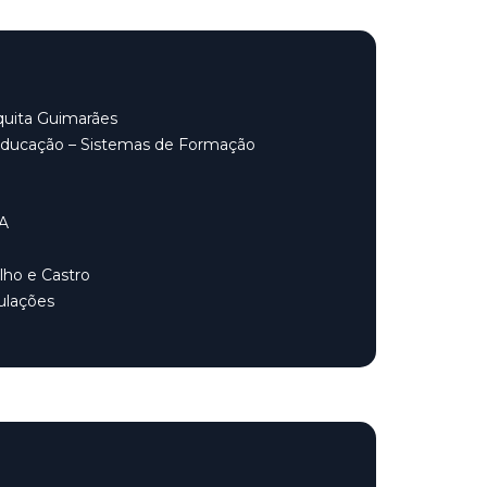
quita Guimarães
Educação – Sistemas de Formação
A
lho e Castro
ulações