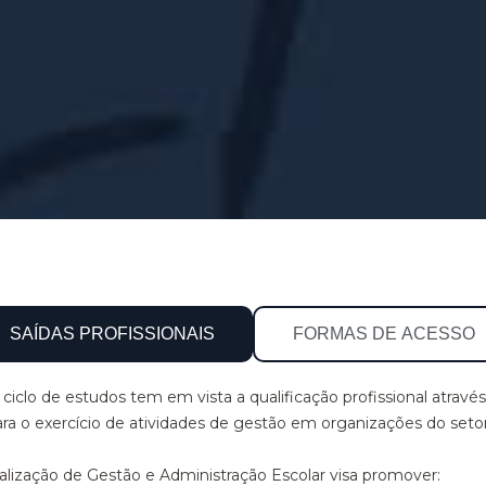
SAÍDAS PROFISSIONAIS
FORMAS DE ACESSO
 ciclo de estudos tem em vista a qualificação profissional atr
 o exercício de atividades de gestão em organizações do setor d
lização de Gestão e Administração Escolar visa promover: