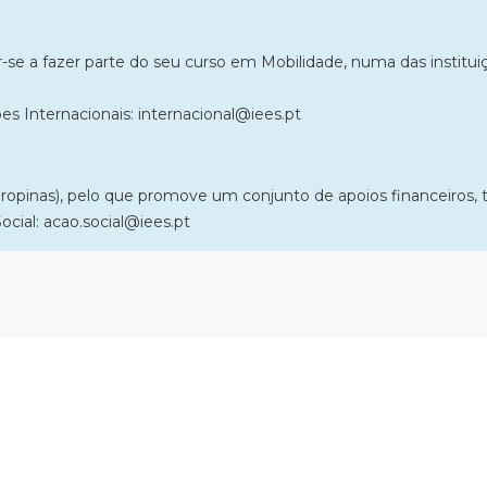
e a fazer parte do seu curso em Mobilidade, numa das instituiçõ
s Internacionais: internacional@iees.pt
(propinas​), pelo que promove um conjunto de apoios financeiros,
cial: acao.social@iees.pt