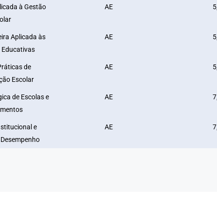
licada à Gestão
AE
5
olar
ira Aplicada às
AE
5
s Educativas
Práticas de
AE
5
ção Escolar
ca de Escolas e
AE
7
mentos
stitucional e
AE
7
e Desempenho