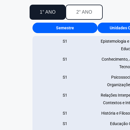
1° ANO
2° ANO
Semestre
Unidades C
S1
Epistemologia e
Educ
S1
Conhecimento, 
Tecno
S1
Psicossoci
Organizaçõe
S1
Relações Interpe
Contextos e In
S1
História e Filos
S1
Educação 