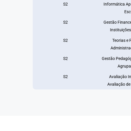
S2
Informática Ap
Esc
S2
Gestão Finance
Instituiçõe
S2
Teorias e 
Administra
S2
Gestão Pedagógi
Agrupa
S2
Avaliação In
Avaliação d