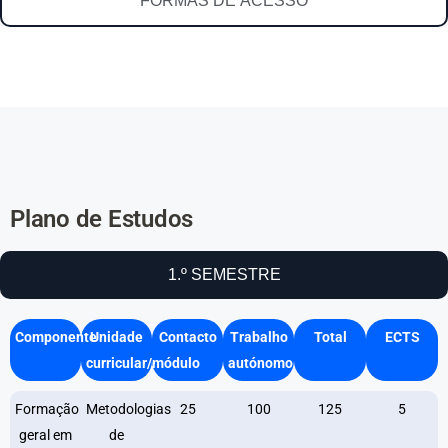
FORMAS DE ACESSO
Plano de Estudos
1.º SEMESTRE
Componente
Unidade
Contacto
Trabalho
Total
ECTS
curricular/módulo
autónomo
Formação
Metodologias
25
100
125
5
geral em
de