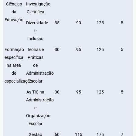
Ciências
Investigação
da
Científica
Educação
Diversidade
35
90
125
5
e
Inclusão
Formação
Teorias e
30
95
125
5
específica
Práticas
na área
de
de
Administração
especialização
Escolar
As TIC na
30
95
125
5
Administração
e
Organização
Escolar
Gestão
60
115
175
7