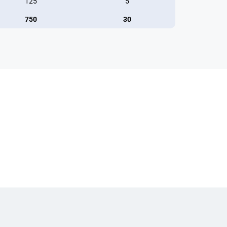
125
5
750
30