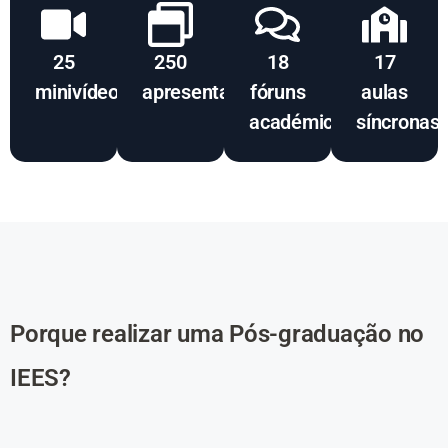
25
250
18
17
minivídeos
apresentações
fóruns
aulas
académicos
síncronas
Porque realizar uma Pós-graduação no
IEES?