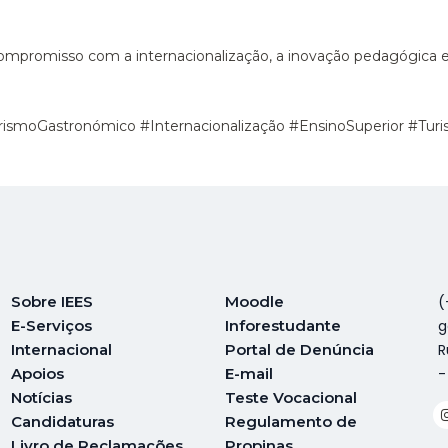
compromisso com a internacionalização, a inovação pedagógica e
smoGastronómico #Internacionalização #EnsinoSuperior #Turi
Sobre IEES
Moodle
(
E-Serviços
Inforestudante
g
Internacional
Portal de Denúncia
R
A
poios
E-mail
-
Notícias
Teste Vocacional
Candidaturas
Regulamento de
Livro de Reclamações
Propinas