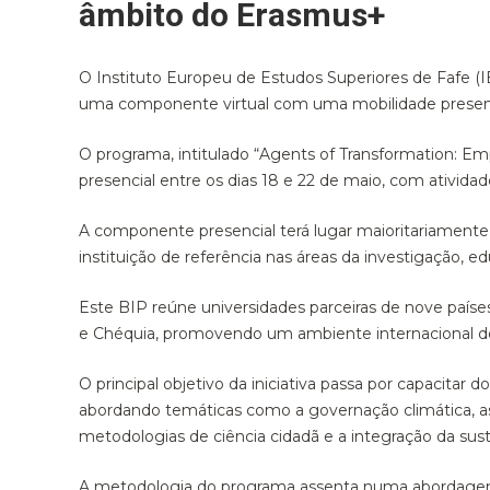
âmbito do Erasmus+
O Instituto Europeu de Estudos Superiores de Fafe 
uma componente virtual com uma mobilidade presencia
O programa, intitulado “Agents of Transformation: Em
presencial entre os dias 18 e 22 de maio, com ativida
A componente presencial terá lugar maioritariamente
instituição de referência nas áreas da investigação, 
Este BIP reúne universidades parceiras de nove país
e Chéquia, promovendo um ambiente internacional de p
O principal objetivo da iniciativa passa por capacita
abordando temáticas como a governação climática, as 
metodologias de ciência cidadã e a integração da sust
A metodologia do programa assenta numa abordagem ativ