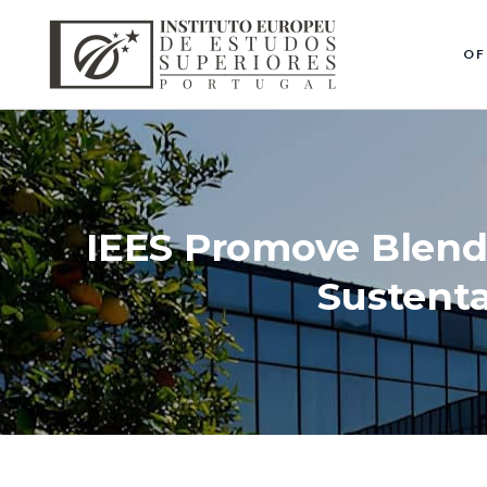
OF
IEES Promove Blend
Sustent