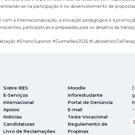
, centrando-se na participação e no desenvolvimento de proposta
o com a internacionalização, a inovação pedagógica e a promoção
ientes, participativas e preparadas para os desafios da transiç
nalização #EnsinoSuperior #Guimarães2026 #LaboratórioDaPai
Sobre IEES
Moodle
(
E-Serviços
Inforestudante
g
Internacional
Portal de Denúncia
R
A
poios
E-mail
-
Notícias
Teste Vocacional
Candidaturas
Regulamento de
Livro de Reclamações
Propinas