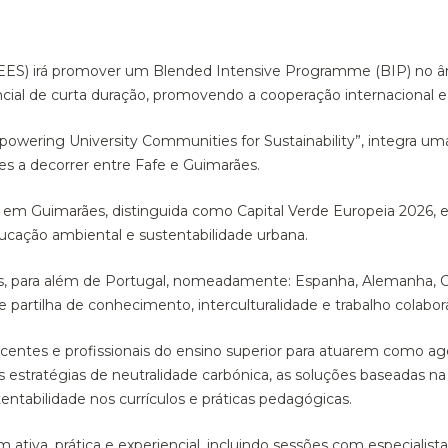
(IEES) irá promover um Blended Intensive Programme (BIP) no â
l de curta duração, promovendo a cooperação internacional e 
powering University Communities for Sustainability”, integra u
des a decorrer entre Fafe e Guimarães.
 em Guimarães, distinguida como Capital Verde Europeia 2026, 
educação ambiental e sustentabilidade urbana.
es, para além de Portugal, nomeadamente: Espanha, Alemanha, Cr
artilha de conhecimento, interculturalidade e trabalho colabora
r docentes e profissionais do ensino superior para atuarem como a
estratégias de neutralidade carbónica, as soluções baseadas na 
entabilidade nos currículos e práticas pedagógicas.
a, prática e experiencial, incluindo sessões com especialistas,